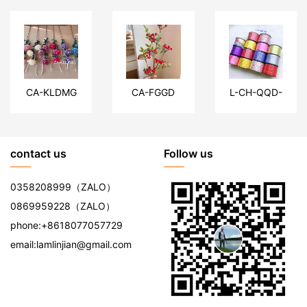
CA-KLDMG
CA-FGGD
L-CH-QQD-
005
contact us
Follow us
0358208999
（ZALO）
0869959228
（ZALO）
phone:
+8618077057729
email:
lamlinjian@gmail.com