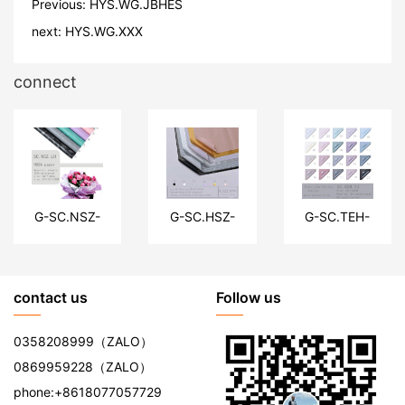
Previous:
HYS.WG.JBHES
next:
HYS.WG.XXX
connect
G-SC.NSZ-
G-SC.HSZ-
G-SC.TEH-
LH
XYW
YJGDM
contact us
Follow us
0358208999
（ZALO）
0869959228
（ZALO）
phone:
+8618077057729