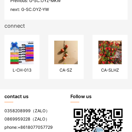
Previous:
G-SC.OYZ-MKW
next:
G-SC.OYZ-YW
connect
L-CH-013
CA-SZ
CA-SLHZ
contact us
Follow us
0358208999
（ZALO）
0869959228
（ZALO）
phone:
+8618077057729